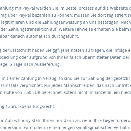
ezahlung mit PayPal werden Sie im Bestellprozess auf die Webseite 
g über PayPal bezahlen zu können, müssen Sie dort registriert sein
legitimieren und die Zahlungsanweisung an uns bestätigen. Nach 
g der Zahlungstransaktion auf. Weitere Hinweise erhalten Sie beim
elbar danach automatisch durchgeführt.
g der Lastschrift haben Sie ggf. jene Kosten zu tragen, die infolg
deckung oder aufgrund von Ihnen falsch übermittelter Daten der 
Regel 5 Tage nach Auslieferung.
e mit einer Zahlung in Verzug, so sind Sie zur Zahlung der gesetz
zinssatz verpflichtet. Für jedes Mahnschreiben, das nach Eintritt 
 Höhe von 2,50 EUR berechnet, sofern nicht im Einzelfall ein nie
ng / Zurückbehaltungsrecht
zur Aufrechnung steht Ihnen nur dann zu, wenn Ihre Gegenforderung
er anerkannt wird oder in einem engen synallagmatischen Verhältni