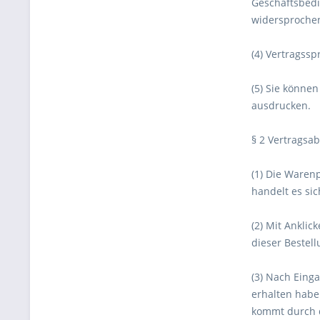
Geschäftsbedi
widersproche
(4) Vertragssp
(5) Sie könne
ausdrucken.
§ 2 Vertragsa
(1) Die Waren
handelt es si
(2) Mit Anklic
dieser Bestel
(3) Nach Einga
erhalten habe
kommt durch d