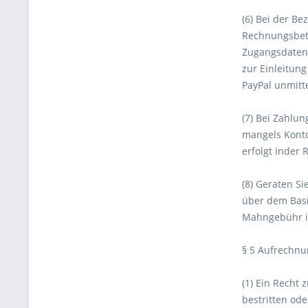
(6) Bei der B
Rechnungsbetra
Zugangsdaten 
zur Einleitun
PayPal unmitt
(7) Bei Zahlun
mangels Konto
erfolgt inder 
(8) Geraten Si
über dem Basis
Mahngebühr in
§ 5 Aufrechnu
(1) Ein Recht 
bestritten od