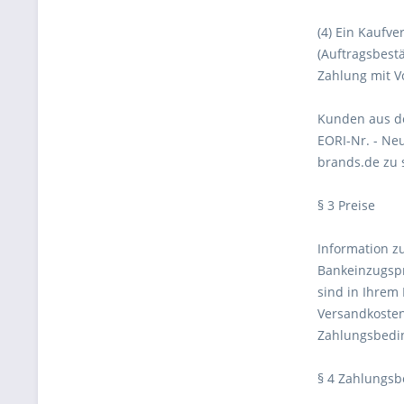
(4) Ein Kaufv
(Auftragsbest
Zahlung mit V
Kunden aus de
EORI-Nr. - Ne
brands.de zu 
§ 3 Preise
Information z
Bankeinzugspr
sind in Ihrem 
Versandkosten
Zahlungsbedi
§ 4 Zahlungs