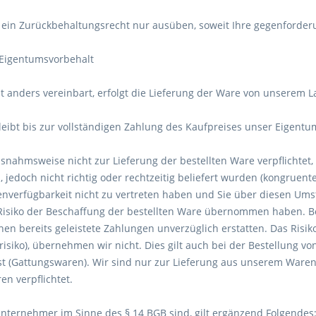
n ein Zurückbehaltungsrecht nur ausüben, soweit Ihre gegenforder
, Eigentumsvorbehalt
cht anders vereinbart, erfolgt die Lieferung der Ware von unserem
leibt bis zur vollständigen Zahlung des Kaufpreises unser Eigentu
ausnahmsweise nicht zur Lieferung der bestellten Ware verpflicht
, jedoch nicht richtig oder rechtzeitig beliefert wurden (kongruent
nverfügbarkeit nicht zu vertreten haben und Sie über diesen Um
 Risiko der Beschaffung der bestellten Ware übernommen haben. B
nen bereits geleistete Zahlungen unverzüglich erstatten. Das Risi
risiko), übernehmen wir nicht. Dies gilt auch bei der Bestellung v
st (Gattungswaren). Wir sind nur zur Lieferung aus unserem Waren
en verpflichtet.
Unternehmer im Sinne des § 14 BGB sind, gilt ergänzend Folgendes