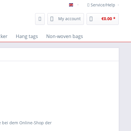
Service/Help
Unique packaging - Englisch
My account
€0.00 *
cker
Hang tags
Non-woven bags
ie bei dem Online-Shop der