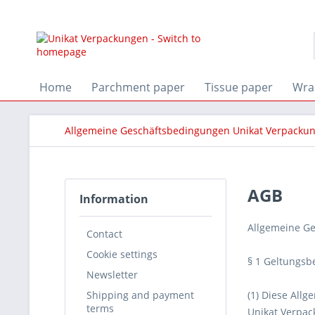
Home
Parchment paper
Tissue paper
Wra
Allgemeine Geschäftsbedingungen Unikat Verpacku
AGB
Information
Allgemeine G
Contact
Cookie settings
§ 1 Geltungsb
Newsletter
Shipping and payment
(1) Diese All
terms
Unikat Verpac