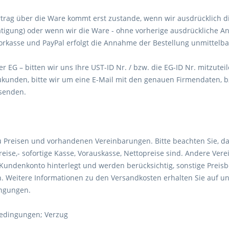
ertrag über die Ware kommt erst zustande, wenn wir ausdrücklich
ätigung) oder wenn wir die Ware - ohne vorherige ausdrückliche 
orkasse und PayPal erfolgt die Annahme der Bestellung unmittelbar
r EG – bitten wir uns Ihre UST-ID Nr. / bzw. die EG-ID Nr. mitzute
ukunden, bitte wir um eine E-Mail mit den genauen Firmendaten,
senden.
u Preisen und vorhandenen Vereinbarungen. Bitte beachten Sie, d
eise,- sofortige Kasse, Vorauskasse, Nettopreise sind. Andere Ve
Kundenkonto hinterlegt und werden berücksichtig, sonstige Preisbe
. Weitere Informationen zu den Versandkosten erhalten Sie auf uns
ngungen.
bedingungen; Verzug