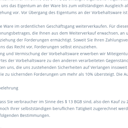
n uns das Eigentum an der Ware bis zum vollständigen Ausgleich a
ehung vor. Vor Übergang des Eigentums an der Vorbehaltsware is
ie Ware im ordentlichen Geschäftsgang weiterverkaufen. Für diesen F
nungsbetrages, die Ihnen aus dem Weiterverkauf erwachsen, an u
nziehung der Forderungen ermächtigt. Soweit Sie Ihren Zahlungs
uns das Recht vor, Forderungen selbst einzuziehen.
ung und Vermischung der Vorbehaltsware erwerben wir Miteigentu
es der Vorbehaltsware zu den anderen verarbeiteten Gegenständ
hten uns, die uns zustehenden Sicherheiten auf Verlangen insoweit 
die zu sichernden Forderungen um mehr als 10% übersteigt. Die Au
belehrung
 dass Sie verbraucher im Sinne des $ 13 BGB sind, also den Kauf zu
noch Ihrer selbstständigen beruflichen Tätigkeit zugerechnet wer
folgenden Bestimmungen.