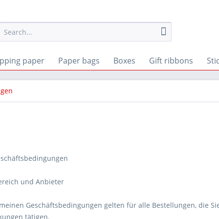
pping paper
Paper bags
Boxes
Gift ribbons
Sti
ngen
eschäftsbedingungen
ereich und Anbieter
gemeinen Geschäftsbedingungen gelten für alle Bestellungen, die S
kungen tätigen.