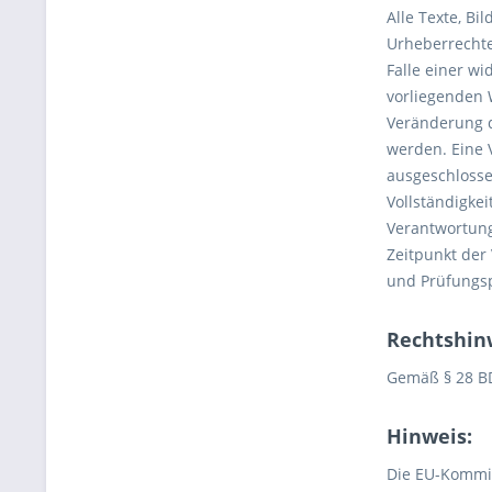
Alle Texte, Bi
Urheberrechte 
Falle einer w
vorliegenden 
Veränderung d
werden. Eine V
ausgeschlossen
Vollständigke
Verantwortung
Zeitpunkt der
und Prüfungsp
Rechtshinw
Gemäß § 28 B
Hinweis:
Die EU-Kommiss