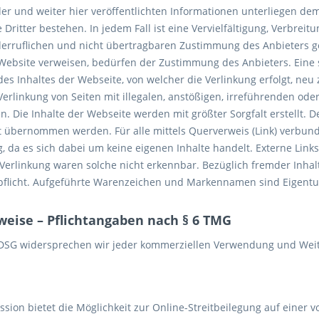
lder und weiter hier veröffentlichten Informationen unterliegen de
Dritter bestehen. In jedem Fall ist eine Vervielfältigung, Verbrei
iderruflichen und nicht übertragbaren Zustimmung des Anbieters ges
Website verweisen, bedürfen der Zustimmung des Anbieters. Eine 
es Inhaltes der Webseite, von welcher die Verlinkung erfolgt, neu 
erlinkung von Seiten mit illegalen, anstößigen, irreführenden oder
. Die Inhalte der Webseite werden mit größter Sorgfalt erstellt. 
it übernommen werden. Für alle mittels Querverweis (Link) verbu
, da es sich dabei um keine eigenen Inhalte handelt. Externe Link
 Verlinkung waren solche nicht erkennbar. Bezüglich fremder Inha
flicht. Aufgeführte Warenzeichen und Markennamen sind Eigentum
eise – Pflichtangaben nach § 6 TMG
DSG widersprechen wir jeder kommerziellen Verwendung und Weit
ion bietet die Möglichkeit zur Online-Streitbeilegung auf einer v