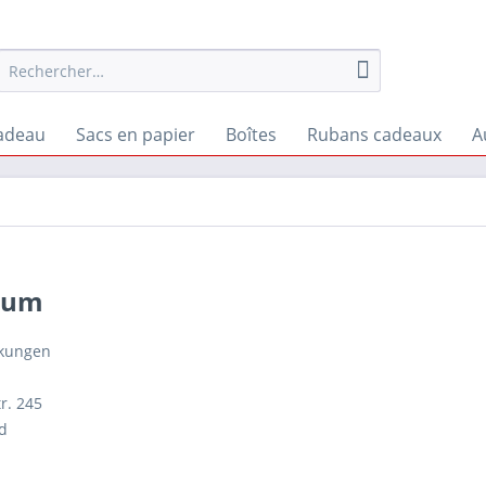
cadeau
Sacs en papier
Boîtes
Rubans cadeaux
A
sum
ckungen
r. 245
ld