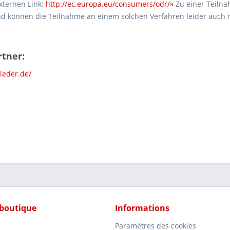
xternen Link:
http://ec.europa.eu/consumers/odr/»
Zu einer Teilna
und können die Teilnahme an einem solchen Verfahren leider auch n
tner:
-leder.de/
 boutique
Informations
Paramètres des cookies