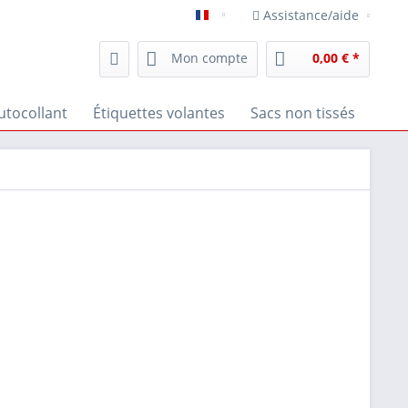
Assistance/aide
Emballage unique - Französisch
Mon compte
0,00 € *
utocollant
Étiquettes volantes
Sacs non tissés