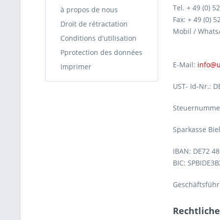
Tel. + 49 (0) 
à propos de nous
Fax: + 49 (0) 
Droit de rétractation
Mobil / Whats
Conditions d'utilisation
Pprotection des données
E-Mail:
info@u
Imprimer
UST- Id-Nr.: D
Steuernummer
Sparkasse Bie
IBAN: DE72 48
BIC: SPBIDE3B
Geschäftsführ
Rechtlich