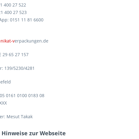
521 400 27 522
521 400 27 523
App: 0151 11 81 6600
nikat-v
erpackungen.de
E 29 65 27 157
: 139/5230/4281
lefeld
05 0161 0100 0183 08
XXX
er: Mesut Takak
e Hinweise zur Webseite