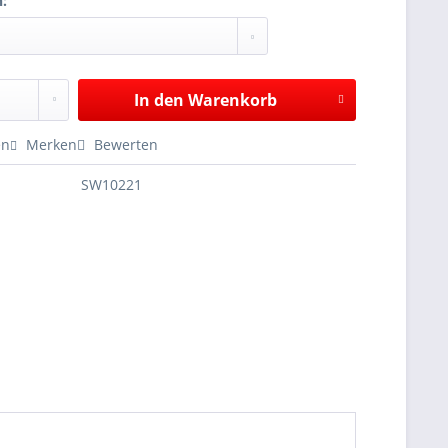
n:
In den
Warenkorb
en
Merken
Bewerten
SW10221