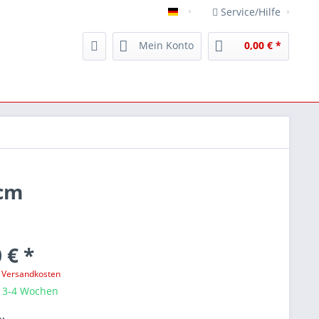
Service/Hilfe
Unikat Verpackungen -www.u
Mein Konto
0,00 € *
 cm
 € *
. Versandkosten
: 3-4 Wochen